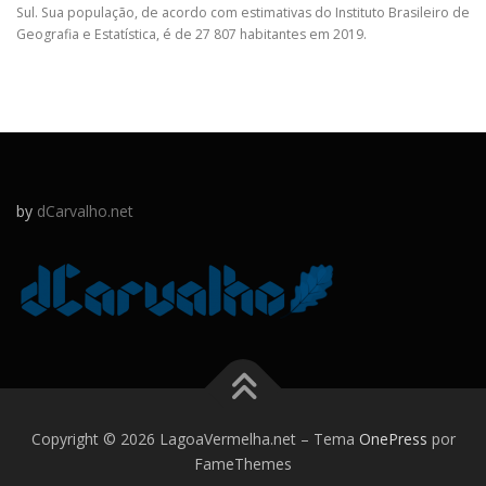
Sul. Sua população, de acordo com estimativas do Instituto Brasileiro de
Geografia e Estatística, é de 27 807 habitantes em 2019.
by
dCarvalho.net
Copyright © 2026 LagoaVermelha.net
–
Tema
OnePress
por
FameThemes