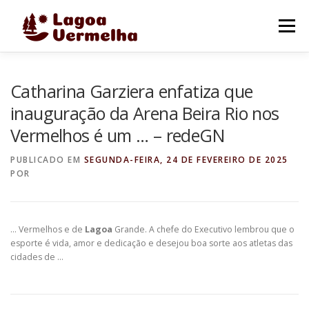
Pular
para
Menu
o
conteúdo
O MUNICÍPIO
NOTÍCIAS
IMAGENS DE LAGOA
Catharina Garziera enfatiza que
inauguração da Arena Beira Rio nos
Vermelhos é um … – redeGN
FALE CONOSCO
PUBLICADO EM
SEGUNDA-FEIRA, 24 DE FEVEREIRO DE 2025
POR
… Vermelhos e de
Lagoa
Grande. A chefe do Executivo lembrou que o
esporte é vida, amor e dedicação e desejou boa sorte aos atletas das
cidades de …