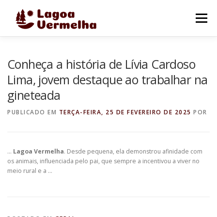
Pular
para
Menu
o
conteúdo
O MUNICÍPIO
NOTÍCIAS
IMAGENS DE LAGOA
Conheça a história de Lívia Cardoso
Lima, jovem destaque ao trabalhar na
gineteada
FALE CONOSCO
PUBLICADO EM
TERÇA-FEIRA, 25 DE FEVEREIRO DE 2025
POR
…
Lagoa Vermelha
. Desde pequena, ela demonstrou afinidade com
os animais, influenciada pelo pai, que sempre a incentivou a viver no
meio rural e a …