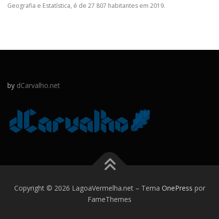
Geografia e Estatística, é de 27 807 habitantes em 2019.
by
dCarvalho.net
Copyright © 2026 LagoaVermelha.net
–
Tema
OnePress
por
FameThemes