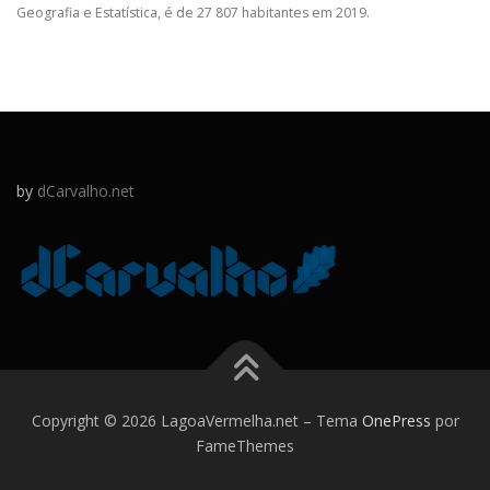
Geografia e Estatística, é de 27 807 habitantes em 2019.
by
dCarvalho.net
Copyright © 2026 LagoaVermelha.net
–
Tema
OnePress
por
FameThemes