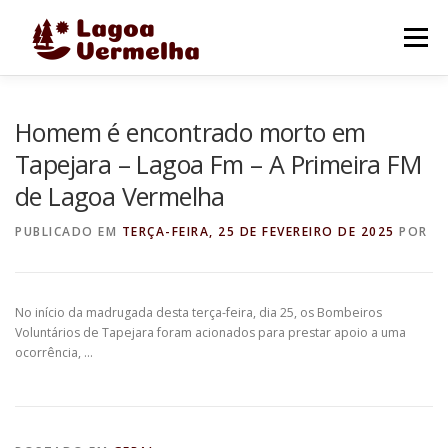
Pular
para
Menu
o
conteúdo
O MUNICÍPIO
NOTÍCIAS
IMAGENS DE LAGOA
Homem é encontrado morto em
Tapejara – Lagoa Fm – A Primeira FM
de Lagoa Vermelha
FALE CONOSCO
PUBLICADO EM
TERÇA-FEIRA, 25 DE FEVEREIRO DE 2025
POR
No início da madrugada desta terça-feira, dia 25, os Bombeiros
Voluntários de Tapejara foram acionados para prestar apoio a uma
ocorrência, …