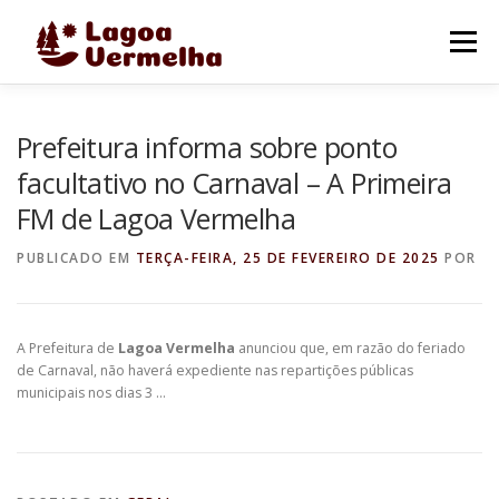
Pular
para
Menu
o
conteúdo
O MUNICÍPIO
NOTÍCIAS
IMAGENS DE LAGOA
Prefeitura informa sobre ponto
facultativo no Carnaval – A Primeira
FM de Lagoa Vermelha
FALE CONOSCO
PUBLICADO EM
TERÇA-FEIRA, 25 DE FEVEREIRO DE 2025
POR
A Prefeitura de
Lagoa Vermelha
anunciou que, em razão do feriado
de Carnaval, não haverá expediente nas repartições públicas
municipais nos dias 3 …