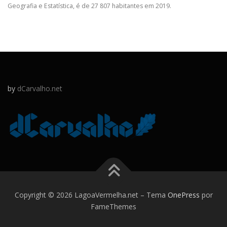
Geografia e Estatística, é de 27 807 habitantes em 2019.
by
dCarvalho.net
Copyright © 2026 LagoaVermelha.net
–
Tema
OnePress
por
FameThemes