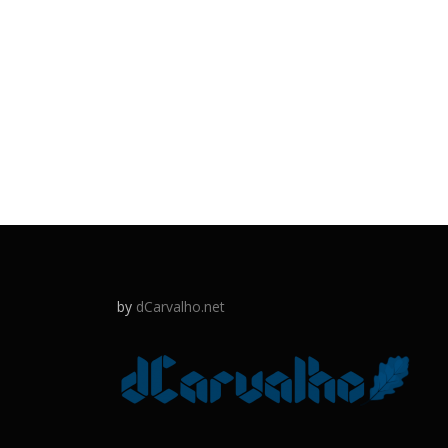
by
dCarvalho.net