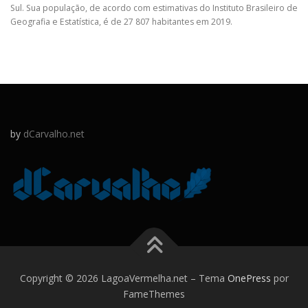
Sul. Sua população, de acordo com estimativas do Instituto Brasileiro de
Geografia e Estatística, é de 27 807 habitantes em 2019.
by
dCarvalho.net
Copyright © 2026 LagoaVermelha.net
–
Tema
OnePress
por
FameThemes