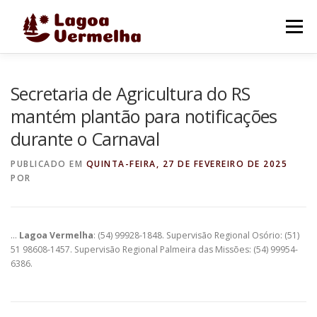
Pular
para
Menu
o
conteúdo
O MUNICÍPIO
NOTÍCIAS
IMAGENS DE LAGOA
Secretaria de Agricultura do RS
mantém plantão para notificações
durante o Carnaval
FALE CONOSCO
PUBLICADO EM
QUINTA-FEIRA, 27 DE FEVEREIRO DE 2025
POR
…
Lagoa Vermelha
: (54) 99928-1848. Supervisão Regional Osório: (51)
51 98608-1457. Supervisão Regional Palmeira das Missões: (54) 99954-
6386.