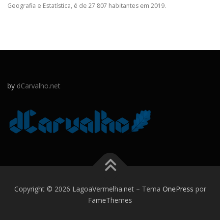
Geografia e Estatística, é de 27 807 habitantes em 2019.
by
dCarvalho.net
Copyright © 2026 LagoaVermelha.net
–
Tema
OnePress
por
FameThemes