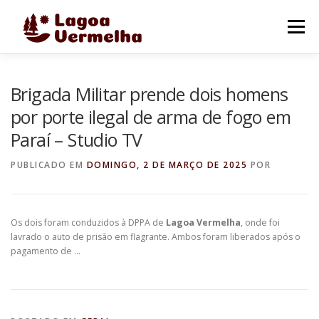
Pular
para
Menu
o
conteúdo
O MUNICÍPIO
NOTÍCIAS
IMAGENS DE LAGOA
Brigada Militar prende dois homens
por porte ilegal de arma de fogo em
Paraí – Studio TV
FALE CONOSCO
PUBLICADO EM
DOMINGO, 2 DE MARÇO DE 2025
POR
Os dois foram conduzidos à DPPA de
Lagoa Vermelha
, onde foi
lavrado o auto de prisão em flagrante. Ambos foram liberados após o
pagamento de …