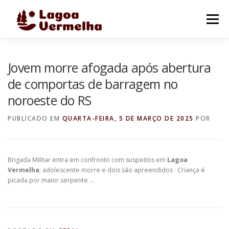
Pular
para
Menu
o
conteúdo
O MUNICÍPIO
NOTÍCIAS
IMAGENS DE LAGOA
Jovem morre afogada após abertura
de comportas de barragem no
noroeste do RS
FALE CONOSCO
PUBLICADO EM
QUARTA-FEIRA, 5 DE MARÇO DE 2025
POR
Brigada Militar entra em confronto com suspeitos em
Lagoa
Vermelha
; adolescente morre e dois são apreendidos · Criança é
picada por maior serpente …