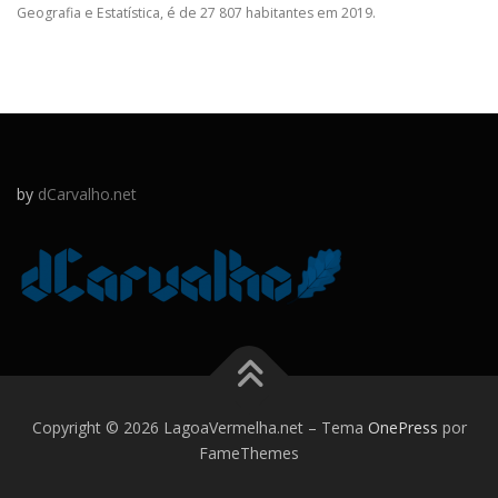
Geografia e Estatística, é de 27 807 habitantes em 2019.
by
dCarvalho.net
Copyright © 2026 LagoaVermelha.net
–
Tema
OnePress
por
FameThemes