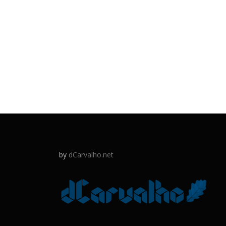
by
dCarvalho.net