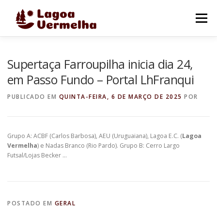
Pular
para
Menu
o
conteúdo
O MUNICÍPIO
NOTÍCIAS
IMAGENS DE LAGOA
Supertaça Farroupilha inicia dia 24,
em Passo Fundo – Portal LhFranqui
FALE CONOSCO
PUBLICADO EM
QUINTA-FEIRA, 6 DE MARÇO DE 2025
POR
Grupo A: ACBF (Carlos Barbosa), AEU (Uruguaiana), Lagoa E.C. (
Lagoa
Vermelha
) e Nadas Branco (Rio Pardo). Grupo B: Cerro Largo
Futsal/Lojas Becker …
POSTADO EM
GERAL