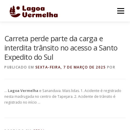
Pular
para
Menu
o
conteúdo
O MUNICÍPIO
NOTÍCIAS
IMAGENS DE LAGOA
Carreta perde parte da carga e
interdita trânsito no acesso a Santo
Expedito do Sul
FALE CONOSCO
PUBLICADO EM
SEXTA-FEIRA, 7 DE MARÇO DE 2025
POR
…
Lagoa Vermelha
e Sananduva. Mais lidas. 1. Acidente é registrado
nesta madrugada no centro de Tapejara. 2. Acidente de trânsito é
registrado no início …