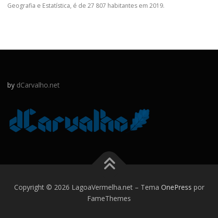
Geografia e Estatística, é de 27 807 habitantes em 2019.
by
dCarvalho.net
Copyright © 2026 LagoaVermelha.net
–
Tema
OnePress
por
FameThemes