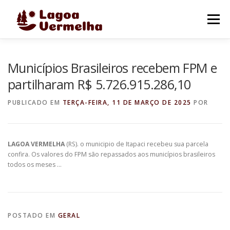
Pular
para
Menu
o
conteúdo
O MUNICÍPIO
NOTÍCIAS
IMAGENS DE LAGOA
Municípios Brasileiros recebem FPM e
partilharam R$ 5.726.915.286,10
FALE CONOSCO
PUBLICADO EM
TERÇA-FEIRA, 11 DE MARÇO DE 2025
POR
LAGOA VERMELHA
(RS). o municipio de Itapaci recebeu sua parcela
confira. Os valores do FPM são repassados aos municípios brasileiros
todos os meses …
POSTADO EM
GERAL