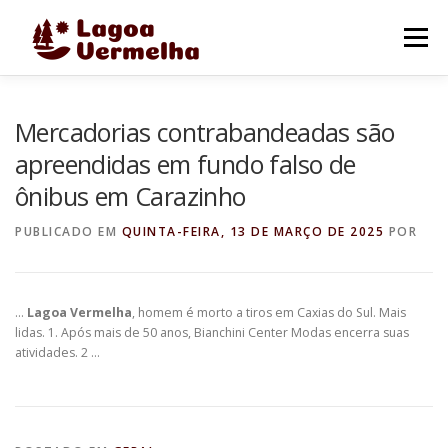
Pular
para
Menu
o
conteúdo
O MUNICÍPIO
NOTÍCIAS
IMAGENS DE LAGOA
Mercadorias contrabandeadas são
apreendidas em fundo falso de
ônibus em Carazinho
FALE CONOSCO
PUBLICADO EM
QUINTA-FEIRA, 13 DE MARÇO DE 2025
POR
…
Lagoa Vermelha
, homem é morto a tiros em Caxias do Sul. Mais
lidas. 1. Após mais de 50 anos, Bianchini Center Modas encerra suas
atividades. 2 …