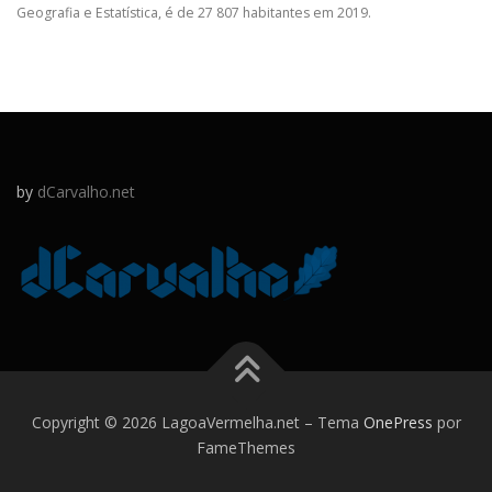
Geografia e Estatística, é de 27 807 habitantes em 2019.
by
dCarvalho.net
Copyright © 2026 LagoaVermelha.net
–
Tema
OnePress
por
FameThemes