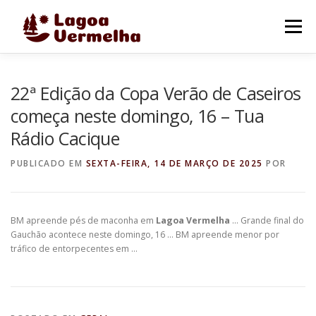
Pular
para
Menu
o
conteúdo
O MUNICÍPIO
NOTÍCIAS
IMAGENS DE LAGOA
22ª Edição da Copa Verão de Caseiros
começa neste domingo, 16 – Tua
Rádio Cacique
FALE CONOSCO
PUBLICADO EM
SEXTA-FEIRA, 14 DE MARÇO DE 2025
POR
BM apreende pés de maconha em
Lagoa Vermelha
… Grande final do
Gauchão acontece neste domingo, 16 … BM apreende menor por
tráfico de entorpecentes em …