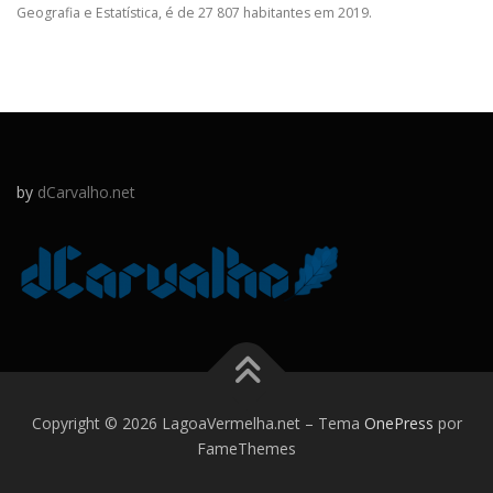
Geografia e Estatística, é de 27 807 habitantes em 2019.
by
dCarvalho.net
Copyright © 2026 LagoaVermelha.net
–
Tema
OnePress
por
FameThemes