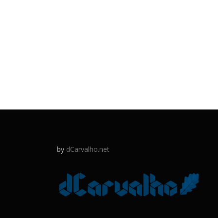
by
dCarvalho.net