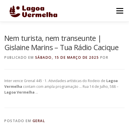
Pular
para
Menu
o
conteúdo
O MUNICÍPIO
NOTÍCIAS
IMAGENS DE LAGOA
Nem turista, nem transeunte |
Gislaine Marins – Tua Rádio Cacique
FALE CONOSCO
PUBLICADO EM
SÁBADO, 15 DE MARÇO DE 2025
POR
Inter vence Grenal 445 · 1. Atividades artísticas do Rodeio de
Lagoa
Vermelha
contam com ampla programação … Rua 14 de Julho, 588 –
Lagoa Vermelha
…
POSTADO EM
GERAL