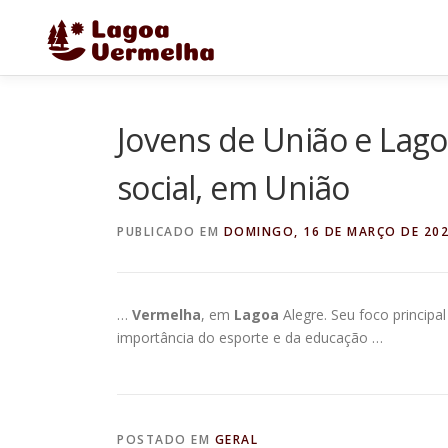
Pular
para
o
conteúdo
Jovens de União e Lag
social, em União
PUBLICADO EM
DOMINGO, 16 DE MARÇO DE 20
…
Vermelha
, em
Lagoa
Alegre. Seu foco principa
importância do esporte e da educação …
POSTADO EM
GERAL