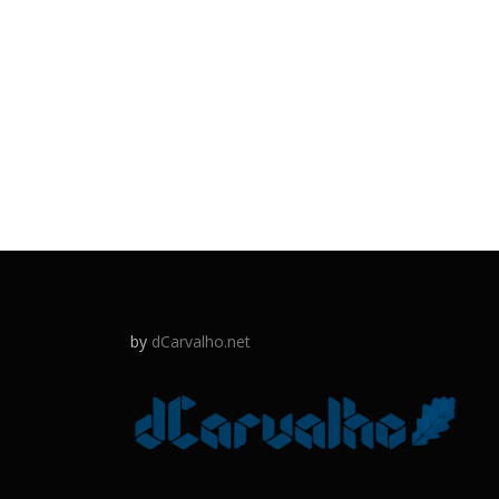
by
dCarvalho.net