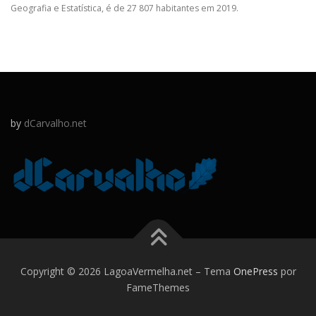
Geografia e Estatística, é de 27 807 habitantes em 2019.
by
dCarvalho.net
Copyright © 2026 LagoaVermelha.net
–
Tema
OnePress
por
FameThemes