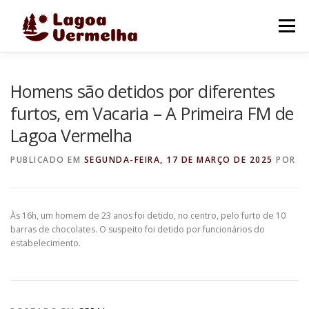
Pular
para
Menu
o
conteúdo
O MUNICÍPIO
NOTÍCIAS
IMAGENS DE LAGOA
Homens são detidos por diferentes
furtos, em Vacaria – A Primeira FM de
Lagoa Vermelha
FALE CONOSCO
PUBLICADO EM
SEGUNDA-FEIRA, 17 DE MARÇO DE 2025
POR
Às 16h, um homem de 23 anos foi detido, no centro, pelo furto de 10
barras de chocolates. O suspeito foi detido por funcionários do
estabelecimento.