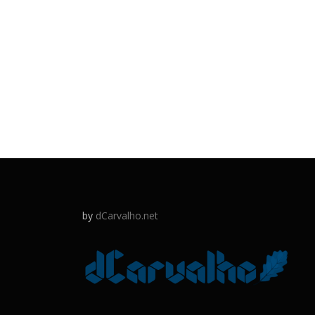
by
dCarvalho.net