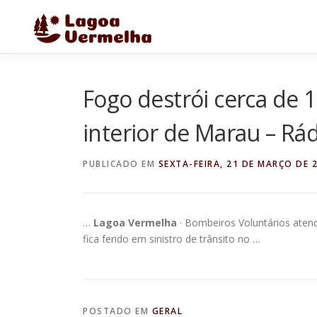
Pular
para
o
conteúdo
Fogo destrói cerca de 
interior de Marau – Rá
PUBLICADO EM
SEXTA-FEIRA, 21 DE MARÇO DE 
…
Lagoa Vermelha
· Bombeiros Voluntários aten
fica ferido em sinistro de trânsito no …
POSTADO EM
GERAL