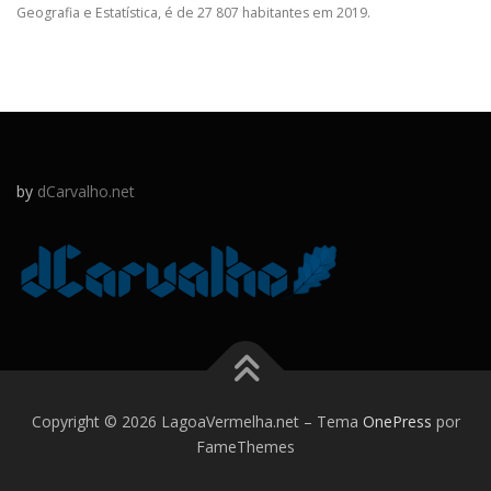
Geografia e Estatística, é de 27 807 habitantes em 2019.
by
dCarvalho.net
Copyright © 2026 LagoaVermelha.net
–
Tema
OnePress
por
FameThemes