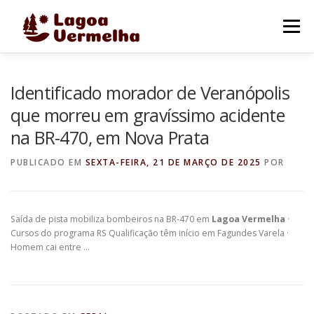
Pular
para
Menu
o
conteúdo
O MUNICÍPIO
NOTÍCIAS
IMAGENS DE LAGOA
Identificado morador de Veranópolis
que morreu em gravíssimo acidente
na BR-470, em Nova Prata
FALE CONOSCO
PUBLICADO EM
SEXTA-FEIRA, 21 DE MARÇO DE 2025
POR
Saída de pista mobiliza bombeiros na BR-470 em
Lagoa Vermelha
·
Cursos do programa RS Qualificação têm início em Fagundes Varela ·
Homem cai entre …