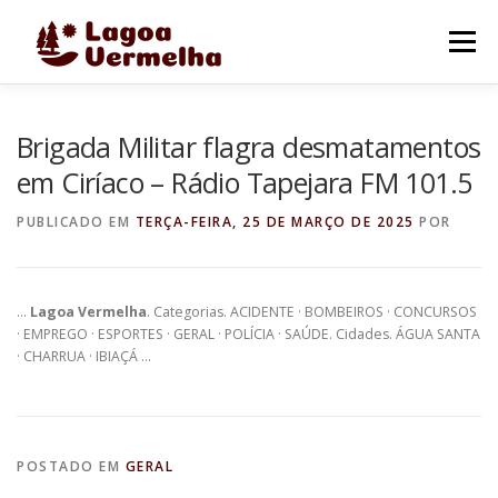
Pular
para
Menu
o
conteúdo
O MUNICÍPIO
NOTÍCIAS
IMAGENS DE LAGOA
Brigada Militar flagra desmatamentos
em Ciríaco – Rádio Tapejara FM 101.5
FALE CONOSCO
PUBLICADO EM
TERÇA-FEIRA, 25 DE MARÇO DE 2025
POR
…
Lagoa Vermelha
. Categorias. ACIDENTE · BOMBEIROS · CONCURSOS
· EMPREGO · ESPORTES · GERAL · POLÍCIA · SAÚDE. Cidades. ÁGUA SANTA
· CHARRUA · IBIAÇÁ …
POSTADO EM
GERAL