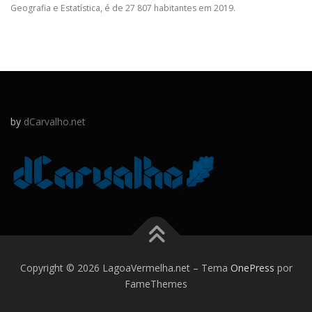
Geografia e Estatística, é de 27 807 habitantes em 2019.
by
dCarvalho.net
Copyright © 2026 LagoaVermelha.net
–
Tema
OnePress
por
FameThemes