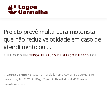
Pular
para
Menu
o
conteúdo
O MUNICÍPIO
NOTÍCIAS
IMAGENS DE LAGOA
Projeto prevê multa para motorista
que não reduz velocidade em caso de
atendimento ou …
FALE CONOSCO
PUBLICADO EM
TERÇA-FEIRA, 25 DE MARÇO DE 2025
POR
…
Lagoa Vermelha
, Osório, Parobé, Porto Xavier, São Borja, São
Leopoldo, Ti… © Tânia Rêgo/Agência Brasil. Geral Há 3 horas.
Beneficiários do …