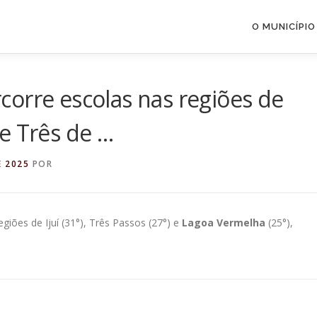
O MUNICÍPIO
orre escolas nas regiões de
e Três de …
E 2025
POR
egiões de Ijuí (31°), Três Passos (27°) e
Lagoa Vermelha
(25°),