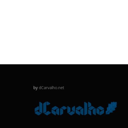
by
dCarvalho.net