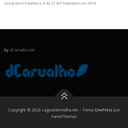
Geografia e Estatística, é de 27 807 habitantes em 2019.
by
dCarvalho.net
Copyright © 2026 LagoaVermelha.net
–
Tema
OnePress
por
FameThemes