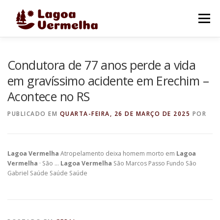
Pular
para
Menu
o
conteúdo
O MUNICÍPIO
NOTÍCIAS
IMAGENS DE LAGOA
Condutora de 77 anos perde a vida
em gravíssimo acidente em Erechim –
Acontece no RS
FALE CONOSCO
PUBLICADO EM
QUARTA-FEIRA, 26 DE MARÇO DE 2025
POR
Lagoa Vermelha
Atropelamento deixa homem morto em
Lagoa
Vermelha
· São …
Lagoa Vermelha
São Marcos Passo Fundo São
Gabriel Saúde Saúde Saúde