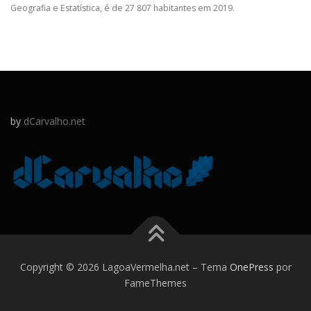
Geografia e Estatística, é de 27 807 habitantes em 2019.
by
dCarvalho.net
Copyright © 2026 LagoaVermelha.net
–
Tema
OnePress
por
FameThemes