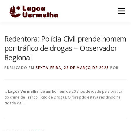
Pular
para
Menu
o
conteúdo
O MUNICÍPIO
NOTÍCIAS
IMAGENS DE LAGOA
Redentora: Polícia Civil prende homem
por tráfico de drogas – Observador
Regional
FALE CONOSCO
PUBLICADO EM
SEXTA-FEIRA, 28 DE MARÇO DE 2025
POR
…
Lagoa Vermelha
, de um homem de 20 anos de idade pela prática
do crime de Tráfico Ilícito de Drogas. O foragido estava residindo na
cidade de …