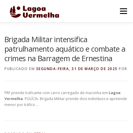
Pular
para
Menu
o
conteúdo
O MUNICÍPIO
NOTÍCIAS
IMAGENS DE LAGOA
Brigada Militar intensifica
patrulhamento aquático e combate a
crimes na Barragem de Ernestina
FALE CONOSCO
PUBLICADO EM
SEGUNDA-FEIRA, 31 DE MARÇO DE 2025
POR
PRF prende traficante com carro carregado de maconha em
Lagoa
Vermelha
. POLÍCIA. Brigada Militar prende dois indivíduos e apreende
menor por tráfico …