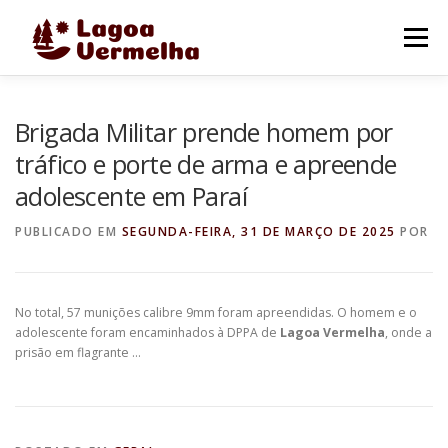
Pular
para
Menu
o
conteúdo
O MUNICÍPIO
NOTÍCIAS
IMAGENS DE LAGOA
Brigada Militar prende homem por
tráfico e porte de arma e apreende
adolescente em Paraí
FALE CONOSCO
PUBLICADO EM
SEGUNDA-FEIRA, 31 DE MARÇO DE 2025
POR
No total, 57 munições calibre 9mm foram apreendidas. O homem e o
adolescente foram encaminhados à DPPA de
Lagoa Vermelha
, onde a
prisão em flagrante …