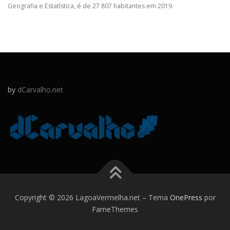
Geografia e Estatística, é de 27 807 habitantes em 2019.
by
dCarvalho.net
Copyright © 2026 LagoaVermelha.net
–
Tema
OnePress
por
FameThemes