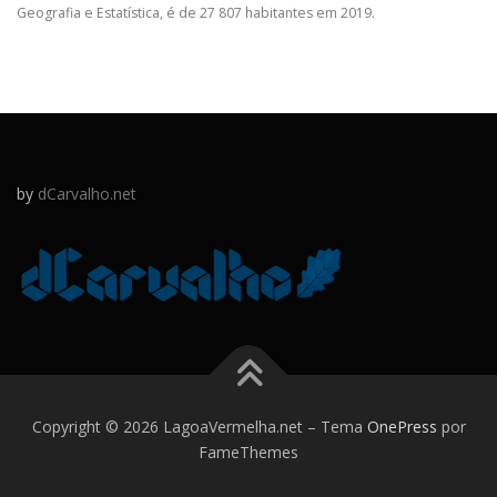
Geografia e Estatística, é de 27 807 habitantes em 2019.
by
dCarvalho.net
Copyright © 2026 LagoaVermelha.net
–
Tema
OnePress
por
FameThemes