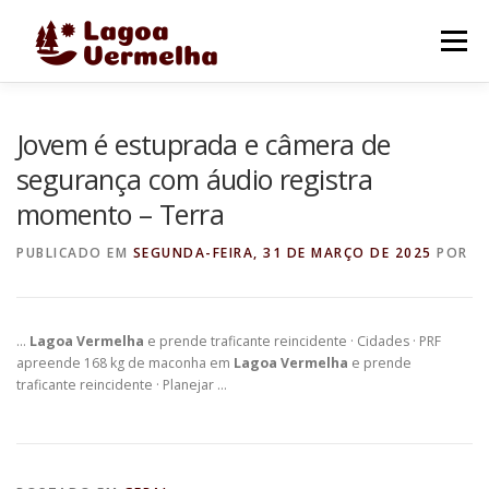
Pular
para
Menu
o
conteúdo
O MUNICÍPIO
NOTÍCIAS
IMAGENS DE LAGOA
Jovem é estuprada e câmera de
segurança com áudio registra
momento – Terra
FALE CONOSCO
PUBLICADO EM
SEGUNDA-FEIRA, 31 DE MARÇO DE 2025
POR
…
Lagoa Vermelha
e prende traficante reincidente · Cidades · PRF
apreende 168 kg de maconha em
Lagoa Vermelha
e prende
traficante reincidente · Planejar …