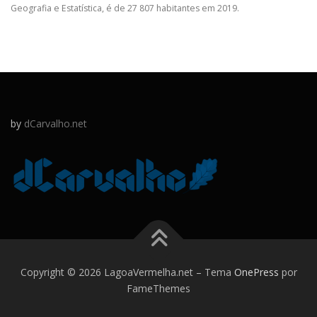
Geografia e Estatística, é de 27 807 habitantes em 2019.
by
dCarvalho.net
Copyright © 2026 LagoaVermelha.net
–
Tema
OnePress
por
FameThemes