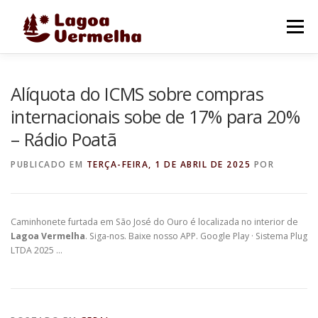
Pular
para
Menu
o
conteúdo
O MUNICÍPIO
NOTÍCIAS
IMAGENS DE LAGOA
Alíquota do ICMS sobre compras
internacionais sobe de 17% para 20%
– Rádio Poatã
FALE CONOSCO
PUBLICADO EM
TERÇA-FEIRA, 1 DE ABRIL DE 2025
POR
Caminhonete furtada em São José do Ouro é localizada no interior de
Lagoa Vermelha
. Siga-nos. Baixe nosso APP. Google Play · Sistema Plug
LTDA 2025 …