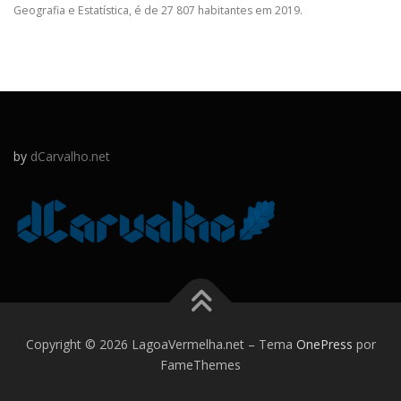
Geografia e Estatística, é de 27 807 habitantes em 2019.
by
dCarvalho.net
Copyright © 2026 LagoaVermelha.net
–
Tema
OnePress
por
FameThemes