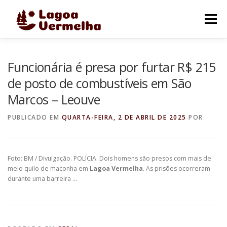
Pular
para
Menu
o
conteúdo
O MUNICÍPIO
NOTÍCIAS
IMAGENS DE LAGOA
Funcionária é presa por furtar R$ 215
de posto de combustíveis em São
Marcos – Leouve
FALE CONOSCO
PUBLICADO EM
QUARTA-FEIRA, 2 DE ABRIL DE 2025
POR
Foto: BM / Divulgação. POLÍCIA. Dois homens são presos com mais de
meio quilo de maconha em
Lagoa Vermelha
. As prisões ocorreram
durante uma barreira …