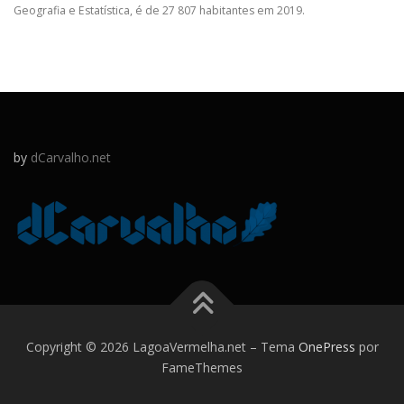
Geografia e Estatística, é de 27 807 habitantes em 2019.
by
dCarvalho.net
Copyright © 2026 LagoaVermelha.net
–
Tema
OnePress
por
FameThemes