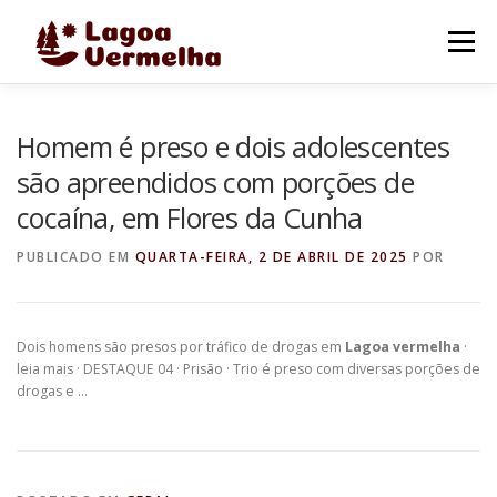
Pular
para
Menu
o
conteúdo
O MUNICÍPIO
NOTÍCIAS
IMAGENS DE LAGOA
Homem é preso e dois adolescentes
são apreendidos com porções de
cocaína, em Flores da Cunha
FALE CONOSCO
PUBLICADO EM
QUARTA-FEIRA, 2 DE ABRIL DE 2025
POR
Dois homens são presos por tráfico de drogas em
Lagoa vermelha
·
leia mais · DESTAQUE 04 · Prisão · Trio é preso com diversas porções de
drogas e …