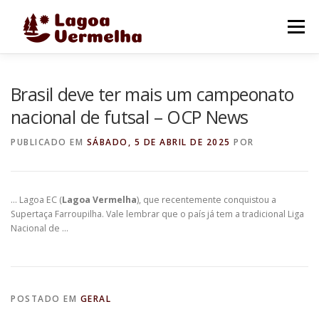
Pular
para
Menu
o
conteúdo
O MUNICÍPIO
NOTÍCIAS
IMAGENS DE LAGOA
Brasil deve ter mais um campeonato
nacional de futsal – OCP News
FALE CONOSCO
PUBLICADO EM
SÁBADO, 5 DE ABRIL DE 2025
POR
… Lagoa EC (
Lagoa Vermelha
), que recentemente conquistou a
Supertaça Farroupilha. Vale lembrar que o país já tem a tradicional Liga
Nacional de …
POSTADO EM
GERAL