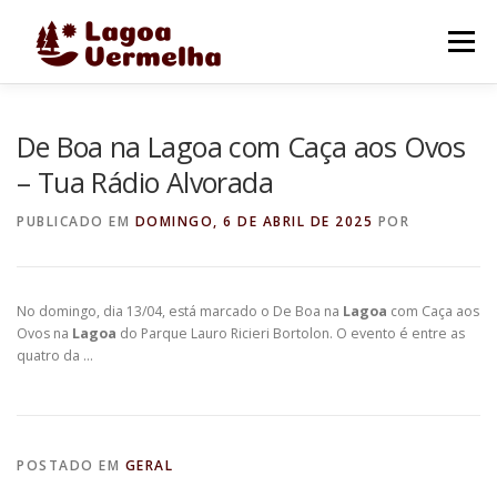
Pular
para
Menu
o
conteúdo
O MUNICÍPIO
NOTÍCIAS
IMAGENS DE LAGOA
De Boa na Lagoa com Caça aos Ovos
– Tua Rádio Alvorada
FALE CONOSCO
PUBLICADO EM
DOMINGO, 6 DE ABRIL DE 2025
POR
No domingo, dia 13/04, está marcado o De Boa na
Lagoa
com Caça aos
Ovos na
Lagoa
do Parque Lauro Ricieri Bortolon. O evento é entre as
quatro da …
POSTADO EM
GERAL