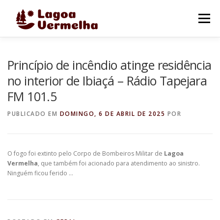
Pular
para
Menu
o
conteúdo
O MUNICÍPIO
NOTÍCIAS
IMAGENS DE LAGOA
Princípio de incêndio atinge residência
no interior de Ibiaçá – Rádio Tapejara
FM 101.5
FALE CONOSCO
PUBLICADO EM
DOMINGO, 6 DE ABRIL DE 2025
POR
O fogo foi extinto pelo Corpo de Bombeiros Militar de
Lagoa
Vermelha
, que também foi acionado para atendimento ao sinistro.
Ninguém ficou ferido …