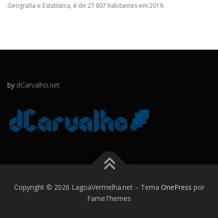
Geografia e Estatística, é de 27 807 habitantes em 2019.
by
dCarvalho.net
Copyright © 2026 LagoaVermelha.net
–
Tema
OnePress
por
FameThemes