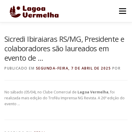
Pular
para
Menu
o
conteúdo
O MUNICÍPIO
NOTÍCIAS
IMAGENS DE LAGOA
Sicredi Ibiraiaras RS/MG, Presidente e
colaboradores são laureados em
evento de …
FALE CONOSCO
PUBLICADO EM
SEGUNDA-FEIRA, 7 DE ABRIL DE 2025
POR
No sábado (05/04), no Clube Comercial de
Lagoa Vermelha
, foi
realizada mais edição do Troféu Imprensa NG Revista. A 26ª edição do
evento …