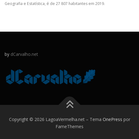
Geografia e Estatística, é de 27 807 habitantes em 2019.
by
dCarvalho.net
Copyright © 2026 LagoaVermelha.net
–
Tema
OnePress
por
FameThemes