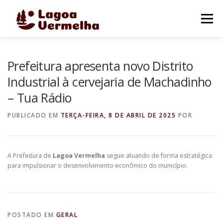
Pular
para
Menu
o
conteúdo
O MUNICÍPIO
NOTÍCIAS
IMAGENS DE LAGOA
Prefeitura apresenta novo Distrito
Industrial à cervejaria de Machadinho
– Tua Rádio
FALE CONOSCO
PUBLICADO EM
TERÇA-FEIRA, 8 DE ABRIL DE 2025
POR
A Prefeitura de
Lagoa Vermelha
segue atuando de forma estratégica
para impulsionar o desenvolvimento econômico do município.
POSTADO EM
GERAL