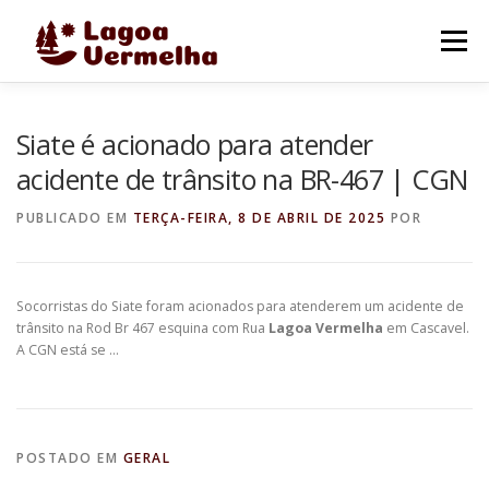
Pular
para
Menu
o
conteúdo
O MUNICÍPIO
NOTÍCIAS
IMAGENS DE LAGOA
Siate é acionado para atender
acidente de trânsito na BR-467 | CGN
FALE CONOSCO
PUBLICADO EM
TERÇA-FEIRA, 8 DE ABRIL DE 2025
POR
Socorristas do Siate foram acionados para atenderem um acidente de
trânsito na Rod Br 467 esquina com Rua
Lagoa Vermelha
em Cascavel.
A CGN está se …
POSTADO EM
GERAL