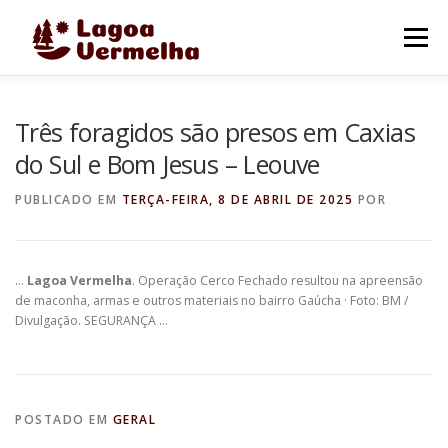
Pular
para
Menu
o
conteúdo
O MUNICÍPIO
NOTÍCIAS
IMAGENS DE LAGOA
Três foragidos são presos em Caxias
do Sul e Bom Jesus – Leouve
FALE CONOSCO
PUBLICADO EM
TERÇA-FEIRA, 8 DE ABRIL DE 2025
POR
…
Lagoa Vermelha
. Operação Cerco Fechado resultou na apreensão
de maconha, armas e outros materiais no bairro Gaúcha · Foto: BM /
Divulgação. SEGURANÇA …
POSTADO EM
GERAL