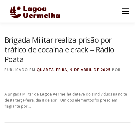
Pular
para
Menu
o
conteúdo
O MUNICÍPIO
NOTÍCIAS
IMAGENS DE LAGOA
Brigada Militar realiza prisão por
tráfico de cocaína e crack – Rádio
Poatã
FALE CONOSCO
PUBLICADO EM
QUARTA-FEIRA, 9 DE ABRIL DE 2025
POR
A Brigada Militar de
Lagoa Vermelha
deteve dois indivíduos na noite
desta terça-feira, dia 8 de abril. Um dos elementos foi preso em
flagrante por …