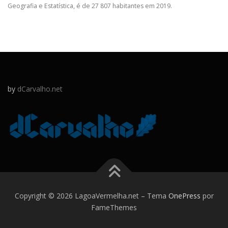
Geografia e Estatística, é de 27 807 habitantes em 2019.
by
dCarvalho.net
Copyright © 2026 LagoaVermelha.net
–
Tema
OnePress
por
FameThemes