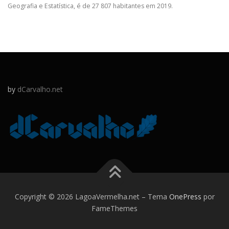
Geografia e Estatística, é de 27 807 habitantes em 2019.
by
dCarvalho.net
Copyright © 2026 LagoaVermelha.net
–
Tema
OnePress
por
FameThemes