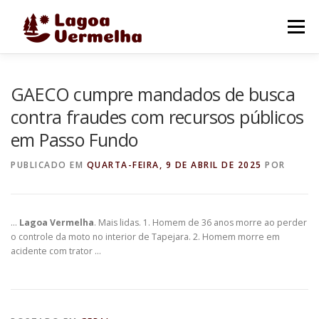
Pular
para
Menu
o
conteúdo
O MUNICÍPIO
NOTÍCIAS
IMAGENS DE LAGOA
GAECO cumpre mandados de busca
contra fraudes com recursos públicos
em Passo Fundo
FALE CONOSCO
PUBLICADO EM
QUARTA-FEIRA, 9 DE ABRIL DE 2025
POR
…
Lagoa Vermelha
. Mais lidas. 1. Homem de 36 anos morre ao perder
o controle da moto no interior de Tapejara. 2. Homem morre em
acidente com trator …