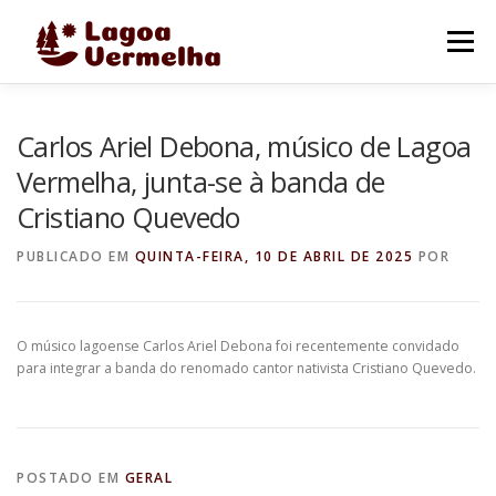
Pular
para
Menu
o
conteúdo
O MUNICÍPIO
NOTÍCIAS
IMAGENS DE LAGOA
Carlos Ariel Debona, músico de Lagoa
Vermelha, junta-se à banda de
Cristiano Quevedo
FALE CONOSCO
PUBLICADO EM
QUINTA-FEIRA, 10 DE ABRIL DE 2025
POR
O músico lagoense Carlos Ariel Debona foi recentemente convidado
para integrar a banda do renomado cantor nativista Cristiano Quevedo.
POSTADO EM
GERAL