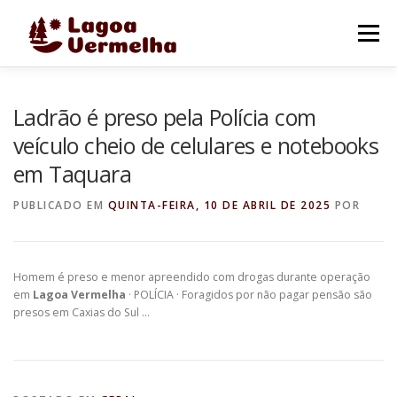
Pular
para
Menu
o
conteúdo
O MUNICÍPIO
NOTÍCIAS
IMAGENS DE LAGOA
Ladrão é preso pela Polícia com
veículo cheio de celulares e notebooks
em Taquara
FALE CONOSCO
PUBLICADO EM
QUINTA-FEIRA, 10 DE ABRIL DE 2025
POR
Homem é preso e menor apreendido com drogas durante operação
em
Lagoa Vermelha
· POLÍCIA · Foragidos por não pagar pensão são
presos em Caxias do Sul …