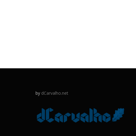
by
dCarvalho.net