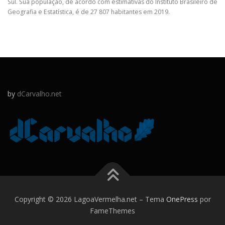
Sul. Sua população, de acordo com estimativas do Instituto Brasileiro de
Geografia e Estatística, é de 27 807 habitantes em 2019.
by
dCarvalho.net
Copyright © 2026 LagoaVermelha.net
–
Tema
OnePress
por
FameThemes