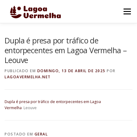
Pular
para
Menu
o
conteúdo
O MUNICÍPIO
NOTÍCIAS
IMAGENS DE LAGOA
Dupla é presa por tráfico de
entorpecentes em Lagoa Vermelha –
Leouve
FALE CONOSCO
PUBLICADO EM
DOMINGO, 13 DE ABRIL DE 2025
POR
LAGOAVERMELHA.NET
Dupla é presa por tráfico de entorpecentes em Lagoa
Vermelha
Leouve
POSTADO EM
GERAL