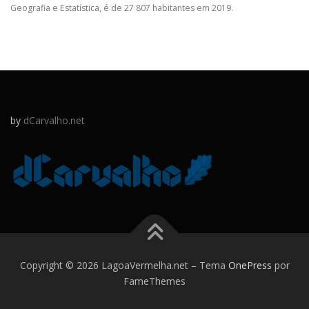
Geografia e Estatística, é de 27 807 habitantes em 2019.
by
dCarvalho.net
Copyright © 2026 LagoaVermelha.net
–
Tema
OnePress
por
FameThemes