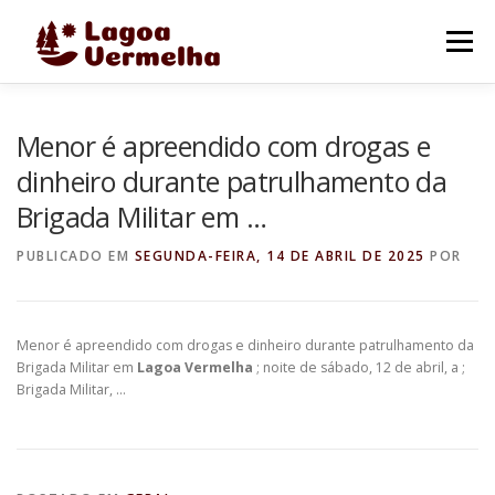
Pular
para
Menu
o
conteúdo
O MUNICÍPIO
NOTÍCIAS
IMAGENS DE LAGOA
Menor é apreendido com drogas e
dinheiro durante patrulhamento da
Brigada Militar em …
FALE CONOSCO
PUBLICADO EM
SEGUNDA-FEIRA, 14 DE ABRIL DE 2025
POR
Menor é apreendido com drogas e dinheiro durante patrulhamento da
Brigada Militar em
Lagoa Vermelha
; noite de sábado, 12 de abril, a ;
Brigada Militar, …