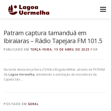
Pular
para
Menu
o
conteúdo
O MUNICÍPIO
NOTÍCIAS
IMAGENS DE LAGOA
Patram captura tamanduá em
Ibiraiaras – Rádio Tapejara FM 101.5
FALE CONOSCO
PUBLICADO EM
TERÇA-FEIRA, 15 DE ABRIL DE 2025
POR
Na tarde desta terça-feira (15/04) a Brigada Militar, através da PATRAM
de
Lagoa Vermelha
, atendendo a solicitação de moradores da
Capela São …
POSTADO EM
GERAL