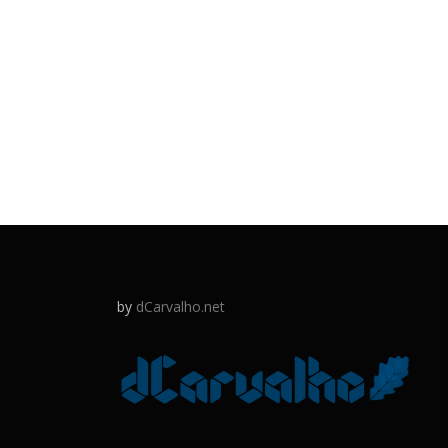
by
dCarvalho.net