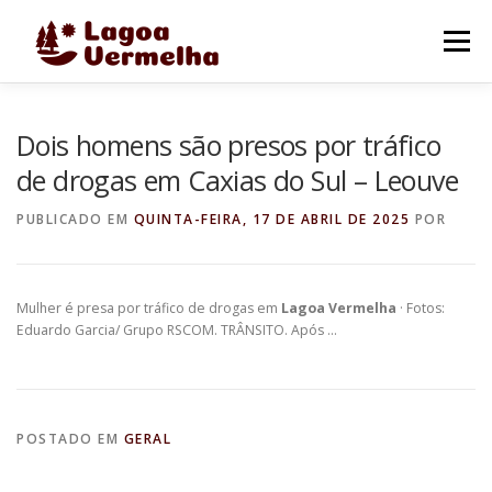
Pular
para
Menu
o
conteúdo
O MUNICÍPIO
NOTÍCIAS
IMAGENS DE LAGOA
Dois homens são presos por tráfico
de drogas em Caxias do Sul – Leouve
FALE CONOSCO
PUBLICADO EM
QUINTA-FEIRA, 17 DE ABRIL DE 2025
POR
Mulher é presa por tráfico de drogas em
Lagoa Vermelha
· Fotos:
Eduardo Garcia/ Grupo RSCOM. TRÂNSITO. Após …
POSTADO EM
GERAL