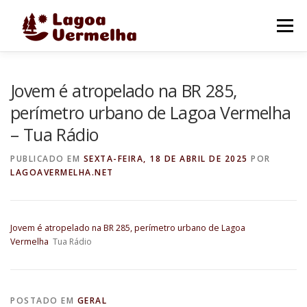
Pular
para
Menu
o
conteúdo
O MUNICÍPIO
NOTÍCIAS
IMAGENS DE LAGOA
Jovem é atropelado na BR 285,
perímetro urbano de Lagoa Vermelha
– Tua Rádio
FALE CONOSCO
PUBLICADO EM
SEXTA-FEIRA, 18 DE ABRIL DE 2025
POR
LAGOAVERMELHA.NET
Jovem é atropelado na BR 285, perímetro urbano de Lagoa
Vermelha
Tua Rádio
POSTADO EM
GERAL