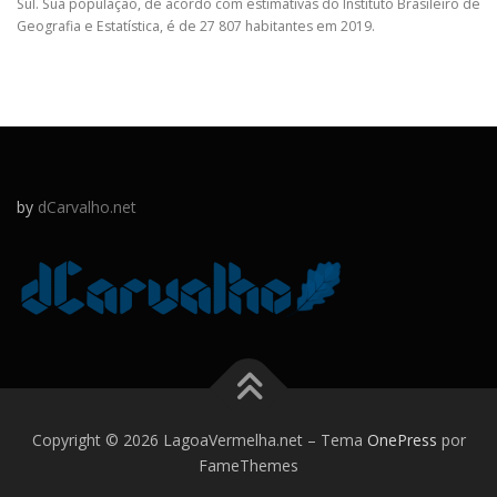
Sul. Sua população, de acordo com estimativas do Instituto Brasileiro de
Geografia e Estatística, é de 27 807 habitantes em 2019.
by
dCarvalho.net
Copyright © 2026 LagoaVermelha.net
–
Tema
OnePress
por
FameThemes