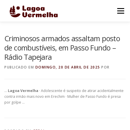
Pular
para
Menu
o
conteúdo
O MUNICÍPIO
NOTÍCIAS
IMAGENS DE LAGOA
Criminosos armados assaltam posto
de combustíveis, em Passo Fundo –
Rádio Tapejara
FALE CONOSCO
PUBLICADO EM
DOMINGO, 20 DE ABRIL DE 2025
POR
…
Lagoa Vermelha
· Adolescente é suspeito de atirar acidentalmente
contra irmão mais novo em Erechim · Mulher de Passo Fundo é presa
por golpe …