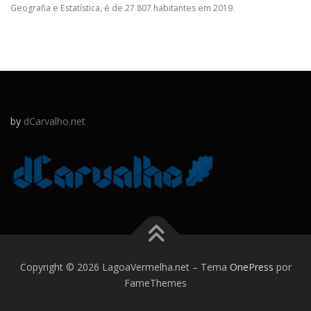
Geografia e Estatística, é de 27 807 habitantes em 2019.
by
dCarvalho.net
Copyright © 2026 LagoaVermelha.net
–
Tema
OnePress
por
FameThemes